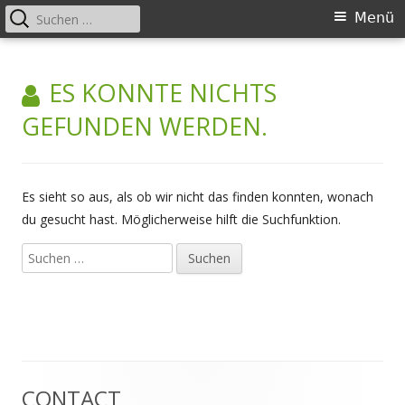
Suchen
Primäres
Menü
nach:
Menü
Springe
Better applying European criminal
zum
ES KONNTE NICHTS
law: legal and language training
Inhalt
events for court staff across
GEFUNDEN WERDEN.
Europe
Es sieht so aus, als ob wir nicht das finden konnten, wonach
du gesucht hast. Möglicherweise hilft die Suchfunktion.
Suchen
nach:
CONTACT
Haupt-